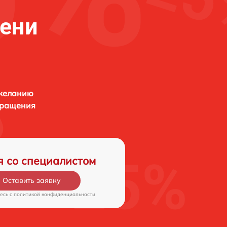
мени
 желанию
бращения
я со специалистом
Оставить заявку
есь c
политикой конфиденциальности